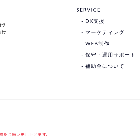
SERVICE
- DX⽀援
⾏う
も⾏
- マーケティング
- WEB制作
- 保守・運⽤サポート
- 補助⾦について
絡をお願い申し上げます。